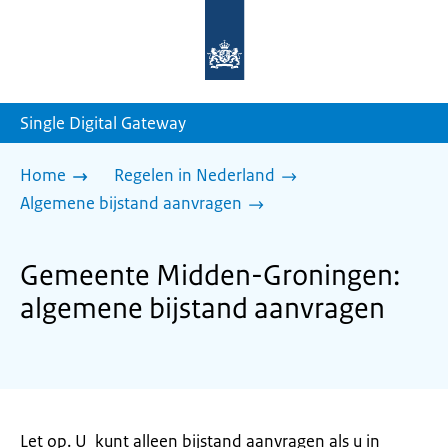
Naar
de
homepage
van
sdg.rijksoverheid.nl
Single Digital Gateway
Home
Regelen in Nederland
Algemene bijstand aanvragen
Gemeente Midden-Groningen:
algemene bijstand aanvragen
Let op. U kunt alleen bijstand aanvragen als u in