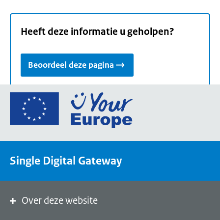
Heeft deze informatie u geholpen?
Beoordeel deze pagina
Ga
naar
de
homepage
van
Single Digital Gateway
Your
Europe,
een
portaal
Over deze website
van