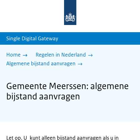
Naar
de
homepage
van
sdg.rijksoverheid.nl
Single Digital Gateway
Home
Regelen in Nederland
Algemene bijstand aanvragen
Gemeente Meerssen: algemene
bijstand aanvragen
Let op. U kunt alleen bijstand aanvragen als u in