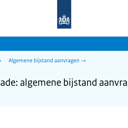
Naar
de
homepage
van
sdg.rijksoverheid.nl
Algemene bijstand aanvragen
ade: algemene bijstand aanvr