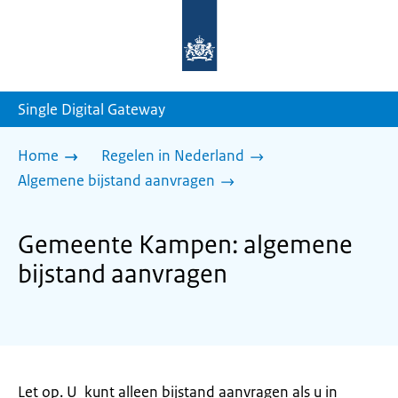
Naar
de
homepage
van
sdg.rijksoverheid.nl
Single Digital Gateway
Home
Regelen in Nederland
Algemene bijstand aanvragen
Gemeente Kampen: algemene
bijstand aanvragen
Let op. U kunt alleen bijstand aanvragen als u in