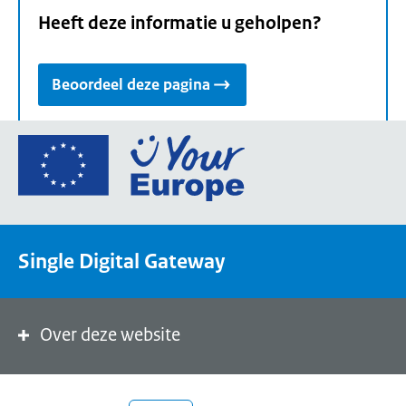
Heeft deze informatie u geholpen?
Beoordeel deze pagina
Ga
naar
de
homepage
van
Single Digital Gateway
Your
Europe,
een
portaal
Over deze website
van
de
Europese