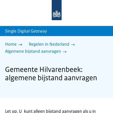
Naar
de
homepage
van
sdg.rijksoverheid.nl
Single Digital Gateway
Home
Regelen in Nederland
Algemene bijstand aanvragen
Gemeente Hilvarenbeek:
algemene bijstand aanvragen
Let op. U kunt alleen bijstand aanvragen als u in