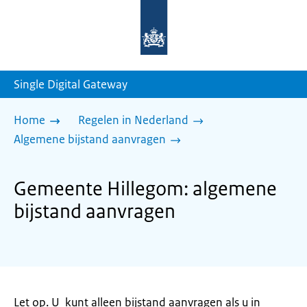
Naar
de
homepage
van
sdg.rijksoverheid.nl
Single Digital Gateway
Home
Regelen in Nederland
Algemene bijstand aanvragen
Gemeente Hillegom: algemene
bijstand aanvragen
Let op. U kunt alleen bijstand aanvragen als u in