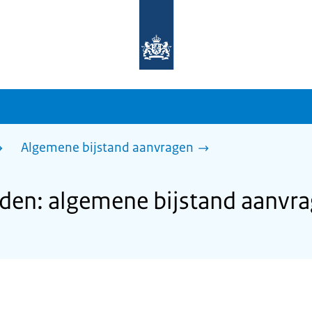
Naar
de
homepage
van
sdg.rijksoverheid.nl
Algemene bijstand aanvragen
en: algemene bijstand aanvr