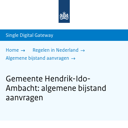
Naar
de
homepage
van
sdg.rijksoverheid.nl
Single Digital Gateway
Home
Regelen in Nederland
Algemene bijstand aanvragen
Gemeente Hendrik-Ido-
Ambacht: algemene bijstand
aanvragen