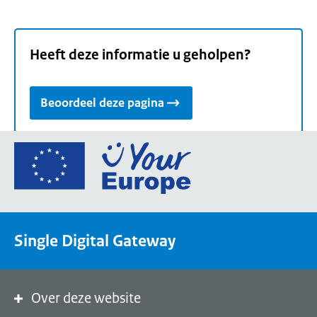
Heeft deze informatie u geholpen?
Beoordeel deze pagina
Ga
naar
de
homepage
van
Single Digital Gateway
Your
Europe,
een
portaal
Over deze website
van