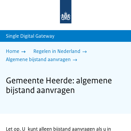
Naar
de
homepage
van
sdg.rijksoverheid.nl
Single Digital Gateway
Home
Regelen in Nederland
Algemene bijstand aanvragen
Gemeente Heerde: algemene
bijstand aanvragen
Let op. U kunt alleen bijstand aanvragen als u in