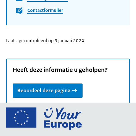
Contactformulier
Laatst gecontroleerd op 9 januari 2024
Heeft deze informatie u geholpen?
Beoordeel deze pagina
Ga
naar
de
homepage