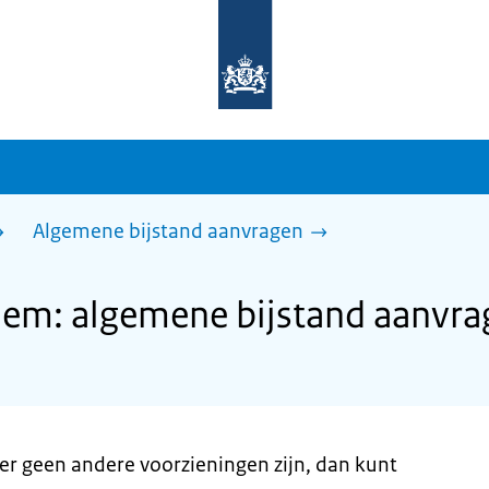
Naar
de
homepage
van
sdg.rijksoverheid.nl
Algemene bijstand aanvragen
em: algemene bijstand aanvra
er geen andere voorzieningen zijn, dan kunt