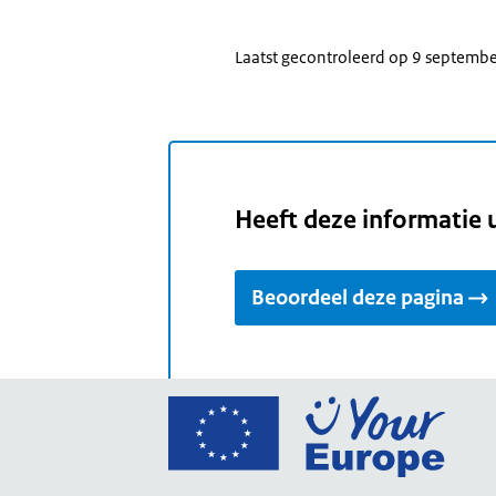
Laatst gecontroleerd op 9 septemb
Heeft deze informatie 
Beoordeel deze pagina
Ga
naar
de