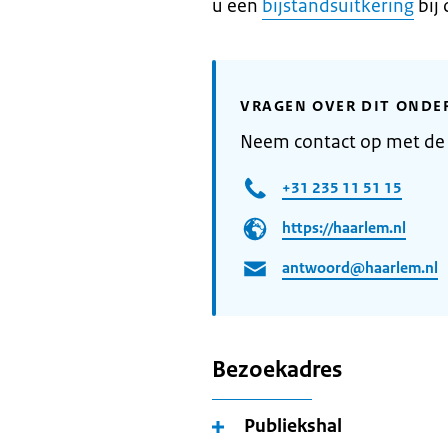
u een
bijstandsuitkering
bij
VRAGEN OVER DIT ONDE
Neem contact op met d
+31 235 11 51 15
https://haarlem.nl
antwoord@haarlem.nl
Bezoekadres
Publiekshal