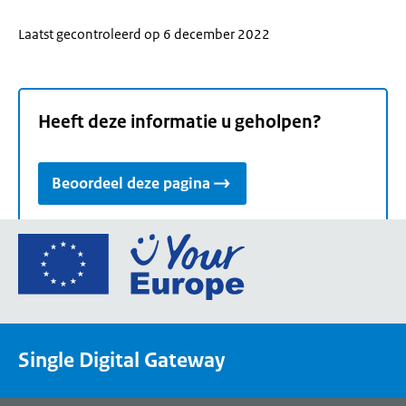
Laatst gecontroleerd op 6 december 2022
Heeft deze informatie u geholpen?
Beoordeel deze pagina
Ga
naar
de
homepage
van
Single Digital Gateway
Your
Europe,
een