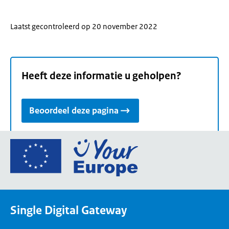
Laatst gecontroleerd op 20 november 2022
Heeft deze informatie u geholpen?
Beoordeel deze pagina
Ga
naar
de
homepage
van
Single Digital Gateway
Your
Europe,