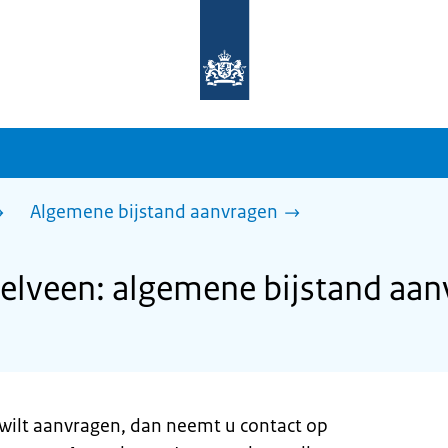
Naar
de
homepage
van
sdg.rijksoverheid.nl
Algemene bijstand aanvragen
lveen: algemene bijstand aan
 wilt aanvragen, dan neemt u contact op