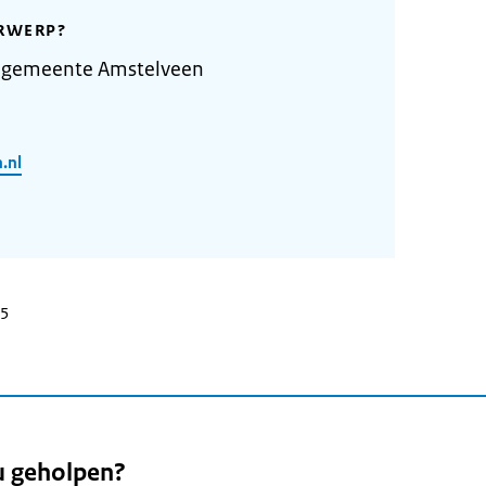
RWERP?
 gemeente Amstelveen
.nl
25
u geholpen?