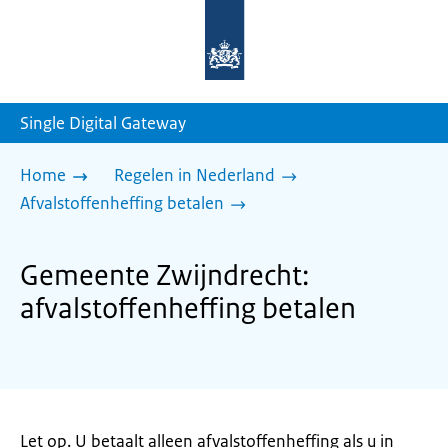
Naar
de
homepage
van
sdg.rijksoverheid.nl
Single Digital Gateway
Home
Regelen in Nederland
Afvalstoffenheffing betalen
Gemeente Zwijndrecht:
afvalstoffenheffing betalen
Let op. U betaalt alleen afvalstoffenheffing als u in