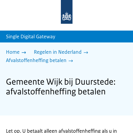
Naar
de
homepage
van
sdg.rijksoverheid.nl
Single Digital Gateway
Home
Regelen in Nederland
Afvalstoffenheffing betalen
Gemeente Wijk bij Duurstede:
afvalstoffenheffing betalen
Let op. U betaalt alleen afvalstoffenheffing als u in