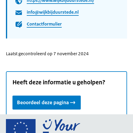
https://www.wijkbijduurstede.nl/
info@wijkbijduurstede.nl
Contactformulier
Laatst gecontroleerd op 7 november 2024
Heeft deze informatie u geholpen?
Beoordeel deze pagina
Ga
naar