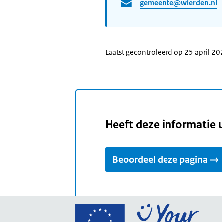
gemeente@wierden.nl
Laatst gecontroleerd op 25 april 2
Heeft deze informatie 
Beoordeel deze pagina
Ga