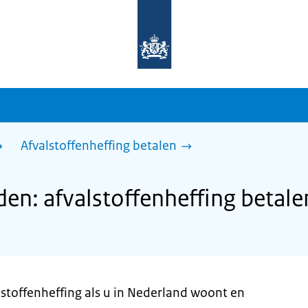
Naar
de
homepage
van
sdg.rijksoverheid.nl
Afvalstoffenheffing betalen
n: afvalstoffenheffing betale
alstoffenheffing als u in Nederland woont en