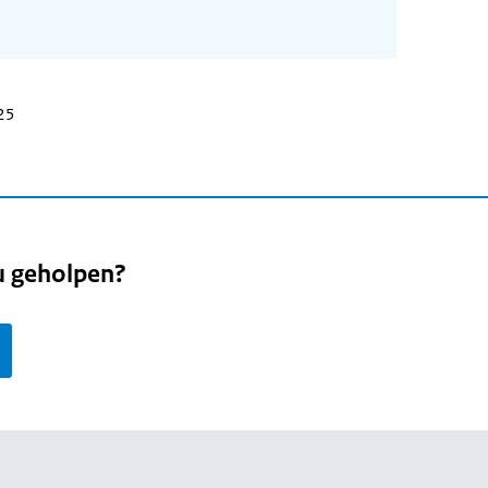
025
u geholpen?