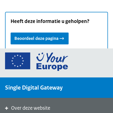
Heeft deze informatie u geholpen?
Beoordeel deze pagina
Ga
naar
de
homepage
van
Single Digital Gateway
Your
Europe,
een
portaal
Over deze website
van