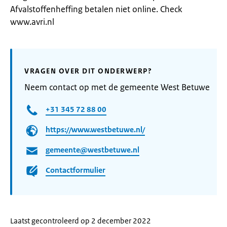
Afvalstoffenheffing betalen niet online. Check
www.avri.nl
VRAGEN OVER DIT ONDERWERP?
Neem contact op met de gemeente West Betuwe
+31 345 72 88 00
https://www.westbetuwe.nl/
gemeente@westbetuwe.nl
Contactformulier
Laatst gecontroleerd op 2 december 2022