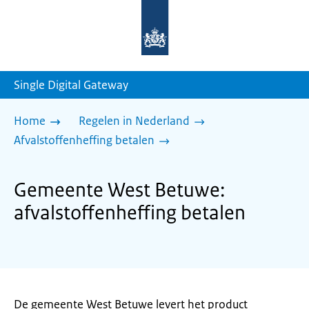
Naar
de
homepage
van
sdg.rijksoverheid.nl
Single Digital Gateway
Home
Regelen in Nederland
Afvalstoffenheffing betalen
Gemeente West Betuwe:
afvalstoffenheffing betalen
De gemeente West Betuwe levert het product