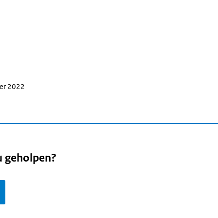
s
ber 2022
u geholpen?