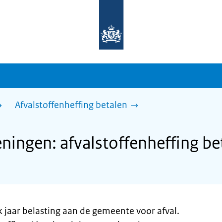
Naar
de
homepage
van
sdg.rijksoverheid.nl
Afvalstoffenheffing betalen
ngen: afvalstoffenheffing be
 jaar belasting aan de gemeente voor afval.