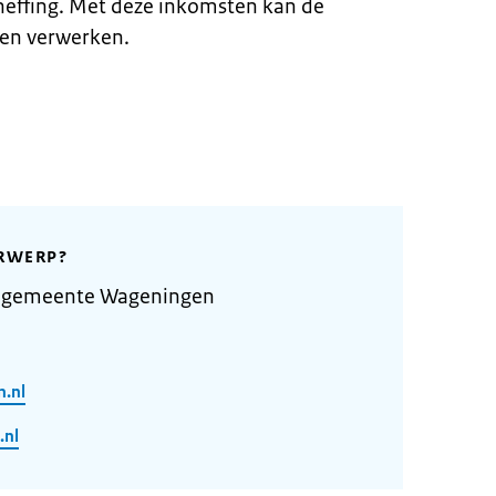
heffing. Met deze inkomsten kan de
en verwerken.
RWERP?
e gemeente Wageningen
n.nl
.nl