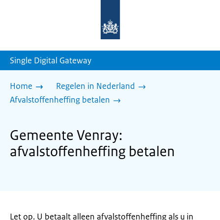
Naar
de
homepage
van
sdg.rijksoverheid.nl
Single Digital Gateway
Home
Regelen in Nederland
Afvalstoffenheffing betalen
Gemeente Venray:
afvalstoffenheffing betalen
Let op. U betaalt alleen afvalstoffenheffing als u in