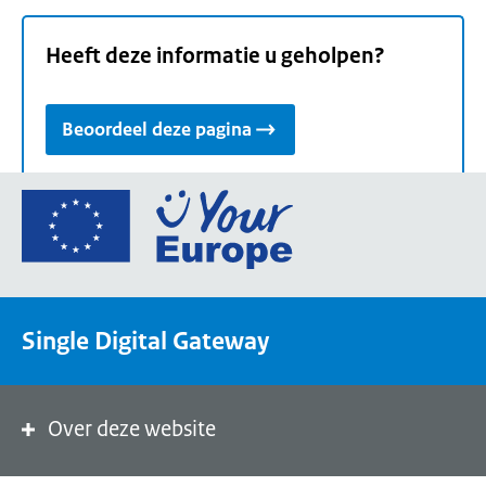
Heeft deze informatie u geholpen?
Beoordeel deze pagina
Ga
naar
de
homepage
van
Single Digital Gateway
Your
Europe,
een
portaal
Over deze website
van
de