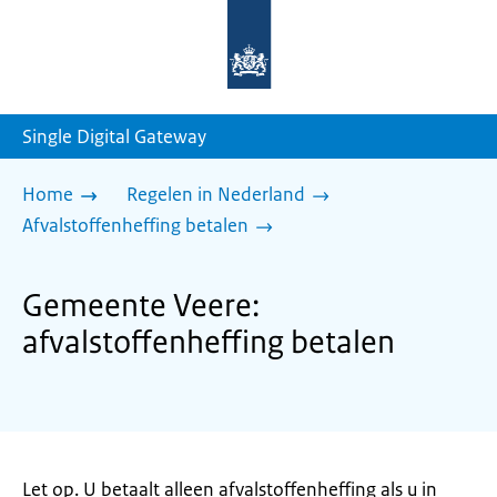
Naar
de
homepage
van
sdg.rijksoverheid.nl
Single Digital Gateway
Home
Regelen in Nederland
Afvalstoffenheffing betalen
Gemeente Veere:
afvalstoffenheffing betalen
Let op. U betaalt alleen afvalstoffenheffing als u in