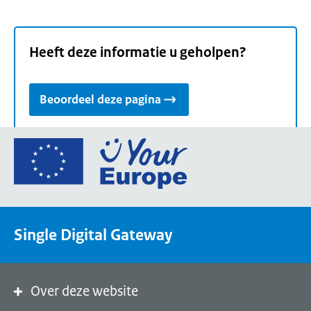
Heeft deze informatie u geholpen?
Beoordeel deze pagina
Ga
naar
de
homepage
van
Single Digital Gateway
Your
Europe,
een
portaal
Over deze website
van