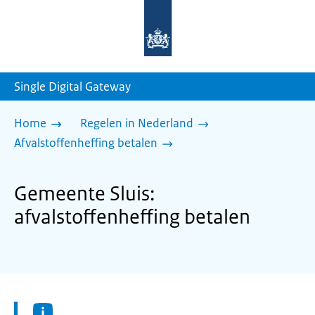
Naar
de
homepage
van
sdg.rijksoverheid.nl
Single Digital Gateway
Home
Regelen in Nederland
Afvalstoffenheffing betalen
Gemeente Sluis:
afvalstoffenheffing betalen