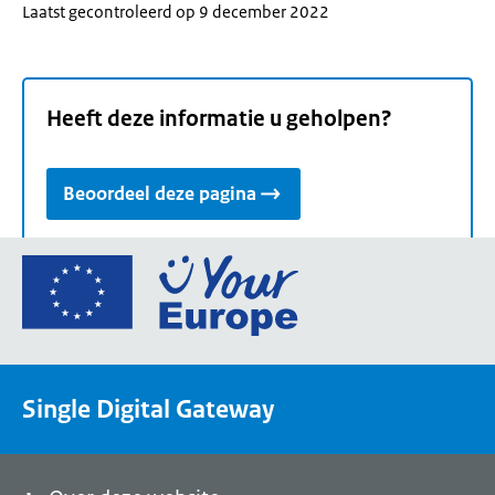
Laatst gecontroleerd op 9 december 2022
Heeft deze informatie u geholpen?
Beoordeel deze pagina
Ga
naar
de
homepage
van
Single Digital Gateway
Your
Europe,
een
portaal