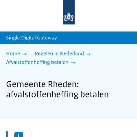
Naar
de
homepage
van
sdg.rijksoverheid.nl
Single Digital Gateway
Home
Regelen in Nederland
Afvalstoffenheffing betalen
Gemeente Rheden:
afvalstoffenheffing betalen