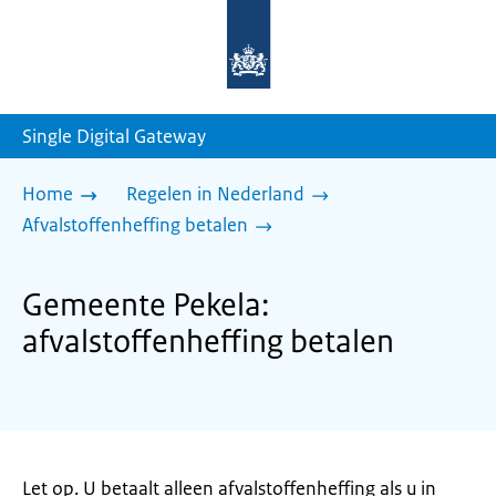
Naar
de
homepage
van
sdg.rijksoverheid.nl
Single Digital Gateway
Home
Regelen in Nederland
Afvalstoffenheffing betalen
Gemeente Pekela:
afvalstoffenheffing betalen
Let op. U betaalt alleen afvalstoffenheffing als u in