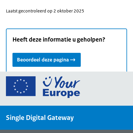
Laatst gecontroleerd op 2 oktober 2025
Heeft deze informatie u geholpen?
Beoordeel deze pagina
Ga
naar
de
homepage
van
Single Digital Gateway
Your
Europe,
een