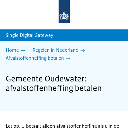
Naar
de
homepage
van
sdg.rijksoverheid.nl
Single Digital Gateway
Home
Regelen in Nederland
Afvalstoffenheffing betalen
Gemeente Oudewater:
afvalstoffenheffing betalen
Let op. U betaalt alleen afvalstoffenheffing als u in de