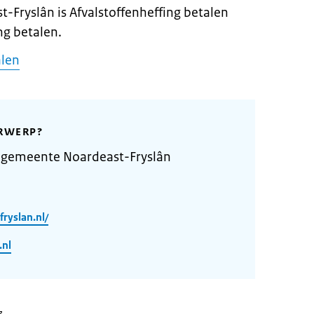
-Fryslân is Afvalstoffenheffing betalen
ng betalen.
alen
RWERP?
 gemeente Noardeast-Fryslân
ryslan.nl/
.nl