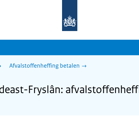
Naar
de
homepage
van
sdg.rijksoverheid.nl
Afvalstoffenheffing betalen
ast-Fryslân: afvalstoffenheff