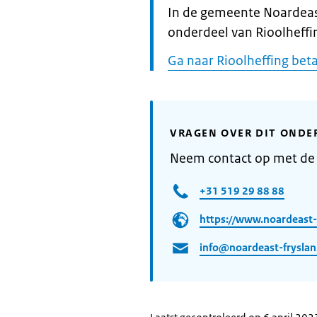
Informatie:
In de gemeente Noardeast
onderdeel van Rioolheffi
Ga naar Rioolheffing bet
VRAGEN OVER DIT ONDE
Neem contact op met de
+31 519 29 88 88
https://www.noardeast-f
info@noardeast-fryslan