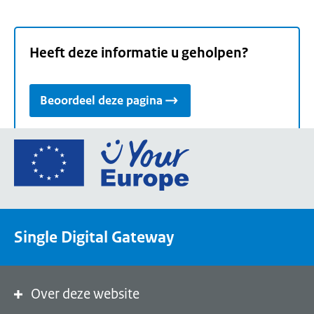
Heeft deze informatie u geholpen?
Beoordeel deze pagina
Ga
naar
de
homepage
van
Single Digital Gateway
Your
Europe,
een
portaal
Over deze website
van