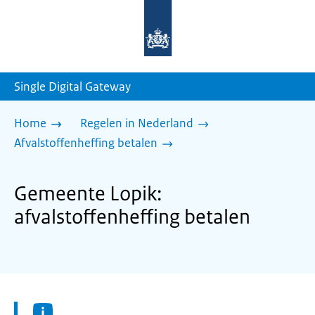
Naar
de
homepage
van
sdg.rijksoverheid.nl
Single Digital Gateway
Home
Regelen in Nederland
Afvalstoffenheffing betalen
Gemeente Lopik:
afvalstoffenheffing betalen