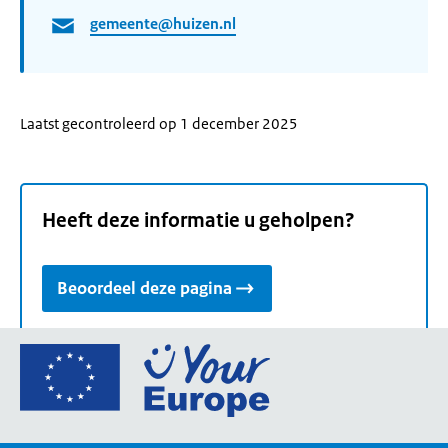
gemeente@huizen.nl
Laatst gecontroleerd op 1 december 2025
Heeft deze informatie u geholpen?
Beoordeel deze pagina
Ga
naar
de
homepage