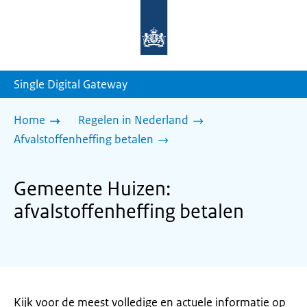
Naar
de
homepage
van
sdg.rijksoverheid.nl
Single Digital Gateway
Home
Regelen in Nederland
Afvalstoffenheffing betalen
Gemeente Huizen:
afvalstoffenheffing betalen
Kijk voor de meest volledige en actuele informatie op