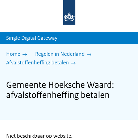
Naar
de
homepage
van
sdg.rijksoverheid.nl
Single Digital Gateway
Home
Regelen in Nederland
Afvalstoffenheffing betalen
Gemeente Hoeksche Waard:
afvalstoffenheffing betalen
Niet beschikbaar op website.