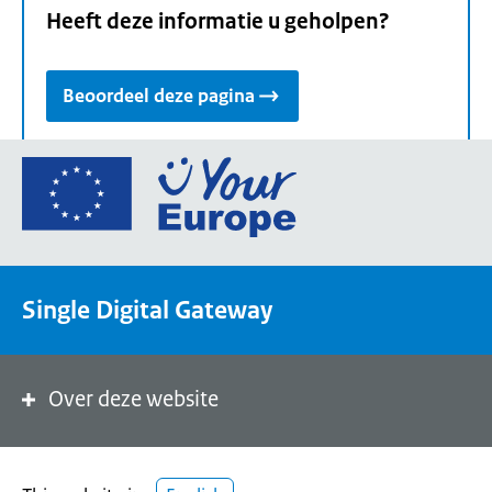
Heeft deze informatie u geholpen?
Beoordeel deze pagina
Ga
naar
de
homepage
van
Single Digital Gateway
Your
Europe,
een
portaal
Over deze website
van
de
Europese