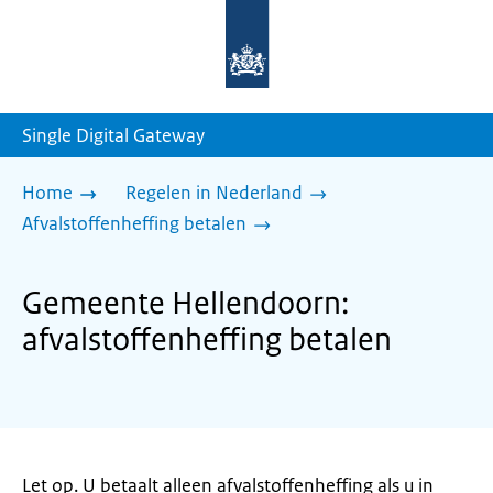
Naar
de
homepage
van
sdg.rijksoverheid.nl
Single Digital Gateway
Home
Regelen in Nederland
Afvalstoffenheffing betalen
Gemeente Hellendoorn:
afvalstoffenheffing betalen
Let op. U betaalt alleen afvalstoffenheffing als u in