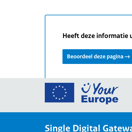
Heeft deze informatie 
Beoordeel deze pagina
Ga
naar
de
home
van
Single Digital Gatew
Your