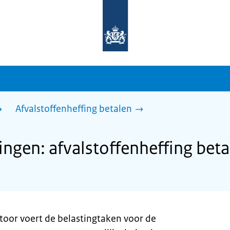
Naar
de
homepage
van
sdg.rijksoverheid.nl
Afvalstoffenheffing betalen
gen: afvalstoffenheffing beta
toor voert de belastingtaken voor de