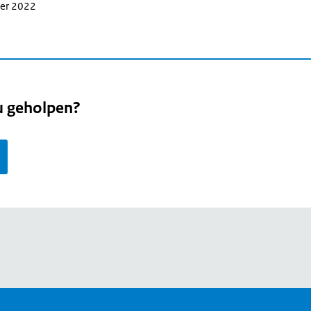
ber 2022
u geholpen?
page