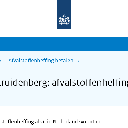
Naar
de
homepage
van
sdg.rijksoverheid.nl
Afvalstoffenheffing betalen
uidenberg: afvalstoffenheffin
alstoffenheffing als u in Nederland woont en