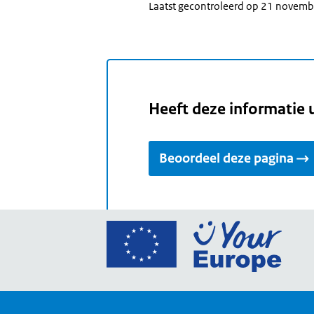
Laatst gecontroleerd op 21 novem
Heeft deze informatie 
Beoordeel deze pagina
Ga
naar
de
home
van