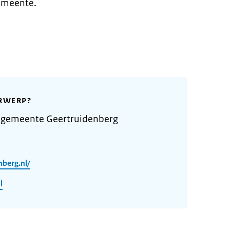
gemeente.
RWERP?
 gemeente Geertruidenberg
nberg.nl/
l