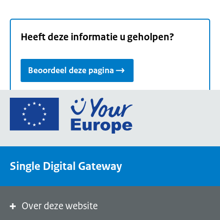
Heeft deze informatie u geholpen?
Beoordeel deze pagina
Ga
naar
de
homepage
van
Single Digital Gateway
Your
Europe,
een
portaal
Over deze website
van