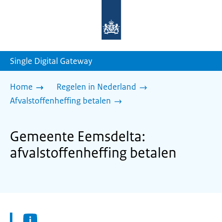
Naar
de
homepage
van
sdg.rijksoverheid.nl
Single Digital Gateway
Home
Regelen in Nederland
Afvalstoffenheffing betalen
Gemeente Eemsdelta:
afvalstoffenheffing betalen