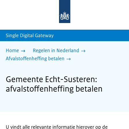
Naar
de
homepage
van
sdg.rijksoverheid.nl
Single Digital Gateway
Home
Regelen in Nederland
Afvalstoffenheffing betalen
Gemeente Echt-Susteren:
afvalstoffenheffing betalen
U vindt alle relevante informatie hierover op de