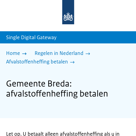
Naar
de
homepage
van
sdg.rijksoverheid.nl
Single Digital Gateway
Home
Regelen in Nederland
Afvalstoffenheffing betalen
Gemeente Breda:
afvalstoffenheffing betalen
Let op. U betaalt alleen afvalstoffenheffing als u in