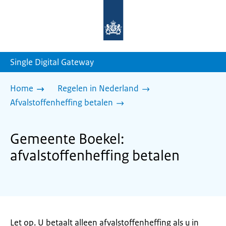
Naar
de
homepage
van
sdg.rijksoverheid.nl
Single Digital Gateway
Home
Regelen in Nederland
Afvalstoffenheffing betalen
Gemeente Boekel:
afvalstoffenheffing betalen
Let op. U betaalt alleen afvalstoffenheffing als u in