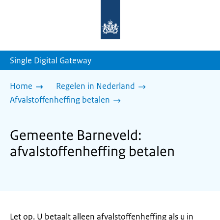
Naar
de
homepage
van
sdg.rijksoverheid.nl
Single Digital Gateway
Home
Regelen in Nederland
Afvalstoffenheffing betalen
Gemeente Barneveld:
afvalstoffenheffing betalen
Let op. U betaalt alleen afvalstoffenheffing als u in