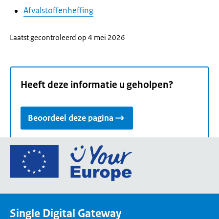
Afvalstoffenheffing
Laatst gecontroleerd op 4 mei 2026
Heeft deze informatie u geholpen?
Beoordeel deze pagina
Ga
naar
de
homepage
van
Single Digital Gateway
Your