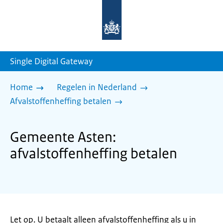
Naar
de
homepage
van
sdg.rijksoverheid.nl
Single Digital Gateway
Home
Regelen in Nederland
Afvalstoffenheffing betalen
Gemeente Asten:
afvalstoffenheffing betalen
Let op. U betaalt alleen afvalstoffenheffing als u in