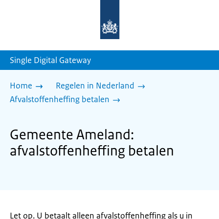
Naar
de
homepage
van
sdg.rijksoverheid.nl
Single Digital Gateway
Home
Regelen in Nederland
Afvalstoffenheffing betalen
Gemeente Ameland:
afvalstoffenheffing betalen
Let op. U betaalt alleen afvalstoffenheffing als u in