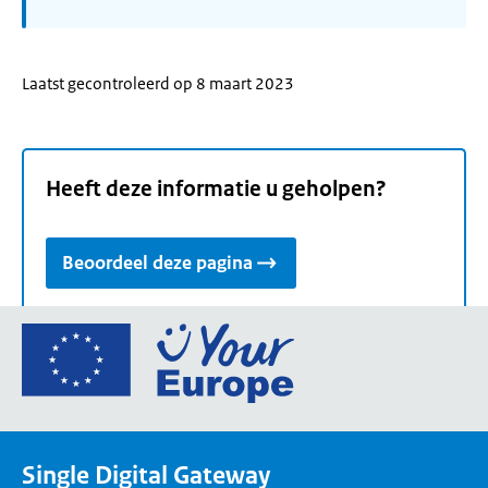
Laatst gecontroleerd op 8 maart 2023
Heeft deze informatie u geholpen?
Beoordeel deze pagina
Ga
naar
de
homepage
van
Single Digital Gateway
Your