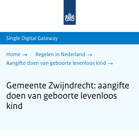
Naar
de
homepage
van
sdg.rijksoverheid.nl
Single Digital Gateway
Home
Regelen in Nederland
Aangifte doen van geboorte levenloos kind
Gemeente Zwijndrecht: aangifte
doen van geboorte levenloos
kind