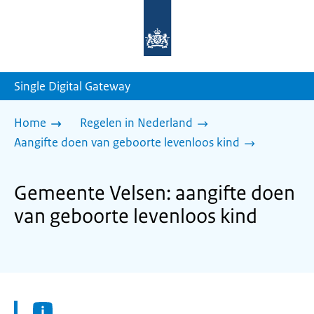
Naar
de
homepage
van
sdg.rijksoverheid.nl
Single Digital Gateway
Home
Regelen in Nederland
Aangifte doen van geboorte levenloos kind
Gemeente Velsen: aangifte doen
van geboorte levenloos kind