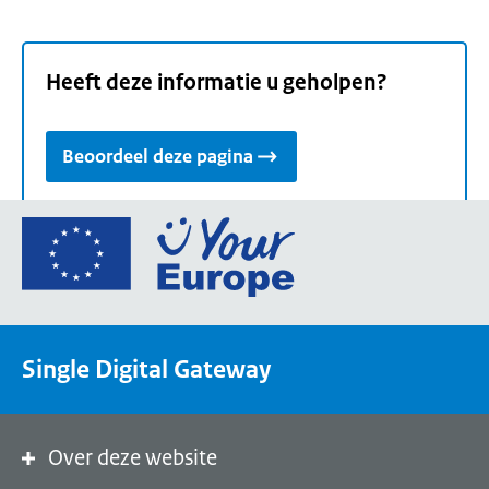
Heeft deze informatie u geholpen?
Beoordeel deze pagina
Ga
naar
de
homepage
van
Single Digital Gateway
Your
Europe,
een
portaal
Over deze website
van