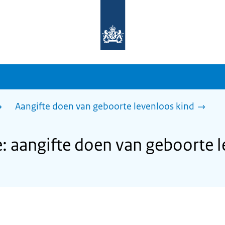
Naar
de
homepage
van
sdg.rijksoverheid.nl
Aangifte doen van geboorte levenloos kind
 aangifte doen van geboorte l