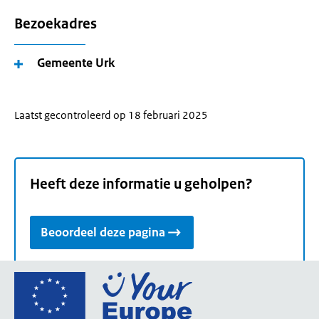
Bezoekadres
Gemeente Urk
Laatst gecontroleerd op 18 februari 2025
Heeft deze informatie u geholpen?
Beoordeel deze pagina
Ga
naar
de