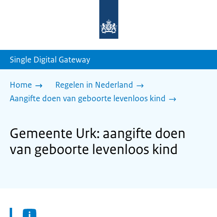
Naar
de
homepage
van
sdg.rijksoverheid.nl
Single Digital Gateway
Home
Regelen in Nederland
Aangifte doen van geboorte levenloos kind
Gemeente Urk: aangifte doen
van geboorte levenloos kind