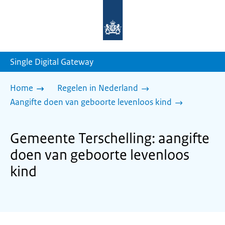
Naar
de
homepage
van
sdg.rijksoverheid.nl
Single Digital Gateway
Home
Regelen in Nederland
Aangifte doen van geboorte levenloos kind
Gemeente Terschelling: aangifte
doen van geboorte levenloos
kind