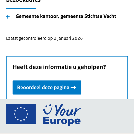
Gemeente kantoor, gemeente Stichtse Vecht
Laatst gecontroleerd op 2 januari 2026
Heeft deze informatie u geholpen?
Beoordeel deze pagina
Ga
naar
de
homepage