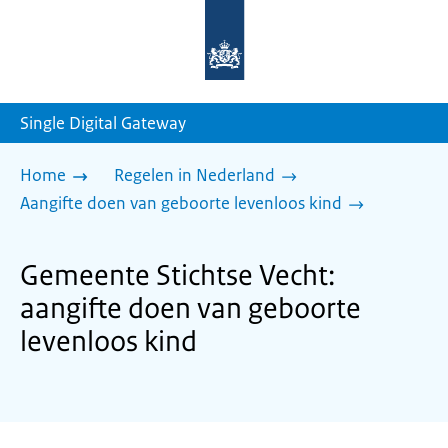
Naar
de
homepage
van
sdg.rijksoverheid.nl
Single Digital Gateway
Home
Regelen in Nederland
Aangifte doen van geboorte levenloos kind
Gemeente Stichtse Vecht:
aangifte doen van geboorte
levenloos kind