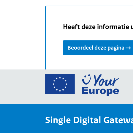
Heeft deze informatie 
Beoordeel deze pagina
Ga
naar
de
home
van
Single Digital Gatew
Your
Europ