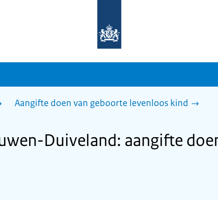
Naar
de
homepage
van
sdg.rijksoverheid.nl
Aangifte doen van geboorte levenloos kind
wen-Duiveland: aangifte doe