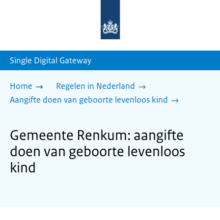
Naar
de
homepage
van
sdg.rijksoverheid.nl
Single Digital Gateway
Home
Regelen in Nederland
Aangifte doen van geboorte levenloos kind
Gemeente Renkum: aangifte
doen van geboorte levenloos
kind