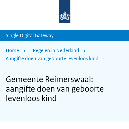
Naar
de
homepage
van
sdg.rijksoverheid.nl
Single Digital Gateway
Home
Regelen in Nederland
Aangifte doen van geboorte levenloos kind
Gemeente Reimerswaal:
aangifte doen van geboorte
levenloos kind