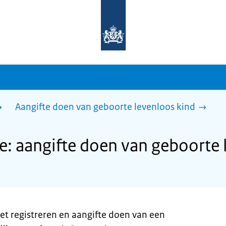
Naar
de
homepage
van
sdg.rijksoverheid.nl
Aangifte doen van geboorte levenloos kind
: aangifte doen van geboorte 
et registreren en aangifte doen van een