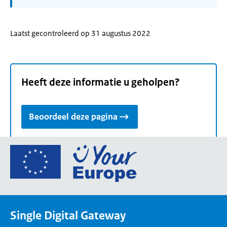
Laatst gecontroleerd op 31 augustus 2022
Heeft deze informatie u geholpen?
Beoordeel deze pagina
Ga
naar
de
homepage
van
Single Digital Gateway
Your
Europe,