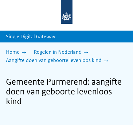
Naar
de
homepage
van
sdg.rijksoverheid.nl
Single Digital Gateway
Home
Regelen in Nederland
Aangifte doen van geboorte levenloos kind
Gemeente Purmerend: aangifte
doen van geboorte levenloos
kind