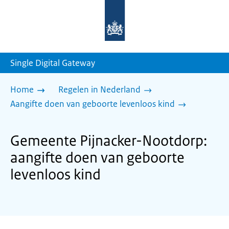
Naar
de
homepage
van
sdg.rijksoverheid.nl
Single Digital Gateway
Home
Regelen in Nederland
Aangifte doen van geboorte levenloos kind
Gemeente Pijnacker-Nootdorp:
aangifte doen van geboorte
levenloos kind